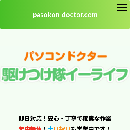
toggle
naviga
pasokon-doctor.com
幸手市のお客様、パソコンの出張修理は即日駆けつけその
場で対応いたします。
即日対応！安心・丁寧で確実な作業
年中無休
！
土
日祝日
も営業中です！