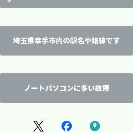
ロジテック
確認させていただきます。担当者がパソコントラ
iiyama イイヤマ
サムスン
「ドライブ（C:）のディスクの空き領域が非常に
NEC
外付けUSB接続
のプロが故障したデバイスからデータを救出しま
トを行っております。どこから始めたらわからな
LaCie
ブルの状況をお伺いし、持ち込みの際に必要なも
Dospara ドスパラ
(SAMSUNG)
OKI
2.5インチ・3.5インチ
す。
ラシージャパン
のがあればご案内いたします。お手数ですが、持
THIRDWAVE サードウェーブ
SANDISK
OSリカバリーの実施にあたっては、お客様の
LEXMARK
(NAS)外付けLAN接続
少なくなっています。」
日立
ち込みで修理やデータ復旧・復元のお申し込み前
い方もカメラ、マイクのご用意から設定までパソ
TSUKUMO ツクモ
(サンディスク)
ネットワーク対応
SAMSUNG サムスン
に一度お電話をいただけますようお願い申し上げ
パソコンの異常動作に不安を感じた場合もしくは
パソコン工房
WESTERN DIGITAL
埼玉県幸手市内の駅名や路線です
ハードディスク
データのバックアップやデータ復旧も当社で
Maxtorマックストア
埼玉県幸手市の出張修理可能エリアです。
ます。
sycom サイコム
(ウエスタンデジタル)
コンサポートいたします。
RAID機能付
富士通(FUJITSU)
内国府間、円藤内、香日向
口コミで評判がいいおすすめポイント！
SEVEN セブン
crucial
ノートパソコン
疑わしい症状がある場合、ぜひパソコン修理の駆
上宇和田、神扇、上高野
VSPEC ブイスペック
(クルーシャル)
承っております。パソコン修理の駆けつけ隊
デスクトップPC
Cドライブの空き容量が少なくなっている場合や、
記載されていないHDDも対応可能です。
上吉羽、北、木立
案件の内容によっては当日の対応も可能
アプライドネット
PLEXTOR
RAID対応のPCサーバー
です。
お気軽にお問い合わせください
権現堂、栄、幸手
けつけ隊にご相談ください。幸手市にウイルス駆
マイニングベース
(プレクスター)
当社の口コミで評判のポイントは、迅速・安心・
ご来店いただいた際には、持ち込まれたPCや障
ファイルサーバー
ノートパソコンに多い故障
にお任せいただければ、安心してパソコンの
下宇和田、下川崎、下吉羽
ドライブのディスクの空き領域に関するメッセー
パソコンSHOPアーク(ark)
silicon power
埼玉県幸手市内の駅名や路線です。
害メディアの故障内容やトラブルの症状をお分か
神明内、惣新田、外国府間
GIGABYTE ギガバイト
(シリコンパワー)
東武日光線
除に伺います。専門家がすぐに駆けつけ、案件の
りになる範囲でお聞かせください。その後、専門
ハードディスク以外のメディア
親切な対応です。これからもお客様のご満足を最
高須賀、千塚、天神島
調子を回復させることができます。お客様の
取引先のリストや重要なファイルが失われてしま
LG エルジー
Kingston
ジが表示された場合は、お気軽にご相談くださ
のエンジニアが診断を行い、修理にかかるおおよ
戸島、中、中川崎、中島
Huawei ファーウェイ
キングストン
などの路線があり便利です。
その時間や費用をお知らせいたします。
SSD
内容によっては当日、不審なプログラムの削除も
中野、長間、西、西関宿
優先に、訪問修理サービスや店舗への持ち込み修
Apple社のMacマック
SK hynix
ご要望に応じて、当日の対応も可能ですの
った場合も、当社のデータ復旧サービスがお客様
SDカード