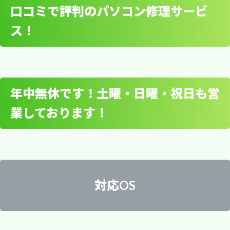
・ 新しいパソコンの初期設定
いただけます。
口コミで評判のパソコン修理サービ
急なトラブルにも即日対応！年
・ インターネット接続やメール設定
パソコンの動作が不安定になったり、怪しい広告
ス！
パソコン修理とデータ復
中無休で安心のサポート
・ 無線lanプリンターや複合機の接続設定
が表示されるなどの異常な症状が出た場合、マル
・ 無線LANプリンターや複合機の接続設定
旧は持ち込み、出張・宅
ウェア（Malware malicious software：悪意の
・ 古いPCから新しいパソコンへのデータ移行
・ 自宅のWi-Fiが繋がらない
あるソフトウエア、有害プログラム）の感染が疑
配から選べる3つのスタイ
・ outlook（アウトルック）などのメールデー
・ 無線lanルーターの接続設定
われます。個人情報の漏洩やデータの流出などの
コンピューターの動作が不安定になったり、処理
年中無休です！土曜・日曜・祝日も営
ル
当社では、急なトラブルにも即日対応し、年中無
タ移動やインポート作業
専門資格を持ったパソコン整備士による
・ 無線LANプリンターの共有設定
リスクを回避するためにも、早めのウイルス駆除
速度が低下したりしていませんか？そのような場
休で安心のサポートを提供しています。従来のデ
安心サポート
業しております！
・ iTunes（アイチューンズ）のデータ移行
口コミで評判のパソコン
・ パソコンがインターネットにつながらない
が必要です。
合、OSリカバリー（再インストール）を行うこ
スクトップPCから最新のサーバー機まで、幅広
・ セキュリティ対策ソフトのインストールや設
・ 無線プリンターが印刷できない
とで、パソコンを購入時の状態に戻し、パフォー
修理サービス！
い機種に対応可能です。持ち運びが難しいデスク
定
・ メールの送信や受信ができない
マンスを回復させることができます。パソコン復
トップPCの出張修理にも自信がありますので、
・ Microsoft Office（マイクロソフトオフィ
弊社では、あらゆるパソコン修理を承っており、
・ ワイヤレスLANのセキュリティ設定
旧が困難な場合は、早めにOSリカバリー、初期
データ復旧や復元で多い故障の原因は、強制終了
ぜひご相談ください。お客様のご要望に合わせ
ス）などのインストールや設定
・ 社内でLAN構築をしていたがファイル共有が
化を実施することをおすすめしております。
対応OS
・ 身に覚えがない怪しい広告が表示される
などによるSSDやHDDのクラッシュです。この
て、宅配修理サービスもご利用いただけます。全
・ 弥生会計やAdobe製品などの市販ソフトのイ
できなくなった
年中無休です！土曜・日
パソコン整備士による安心サポートを提供してい
・ スタートページが勝手に変わっていた、勝手
ような場合、内部データも損傷している可能性が
国からの宅配修理依頼にも迅速に対応いたしま
ンストールや設定
・ 外付けネットワーク対応ハードディスク
にメールが送信される
高く、やみくもな復旧作業を行うとデータを失う
曜・祝日も営業しており
す。お客様のご都合に合わせた修理が可能です。
・ リカバリーディスクや回復ドライブの作成
(NAS)の接続設定や構築
パソコンの調子が悪い？OSリ