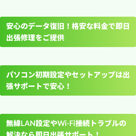
安心のデータ復旧！格安な料金で即日
出張修理をご提供
埼玉県幸手市に出張して
パソコン修理を行いま
す！
パソコン初期設定やセットアップは出
埼玉県幸手市にパソコン修理の
張サポートで安心！
安心のデータ復旧！格安
駆けつけ隊が参上いたします！
な料金で即日出張修理を
ご提供
無線LAN設定やWi-Fi接続トラブルの
中・東・北・上高野・幸手・南・緑台・惣新田・
解決なら即日出張サポート！