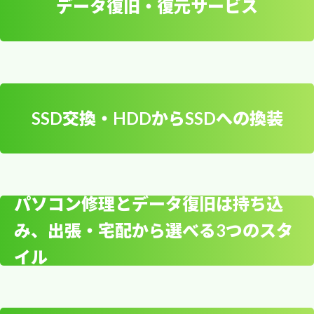
データ復旧・復元サービス
す。
市中４丁目１２?１２?３ 営業時間： 金曜日 9時
OSリカバリーや再インス
会社法人様、店舗、個人宅など、当日すぐ出張が
00分～17時00分 土曜日 定休日 日曜日 定休日
トール作業
即日出張修理！緊急対応可能！
月曜日 9時00分～17時00分 火曜日 9時00分～
可能です。
故障したPCの引き取り・お預
信頼の駆けつけサービス
17時00分 水曜日 9時00分～17時00分 木曜日 9
時00分～17時00分 電話番号： 0480-43-0620
かり修理も対応
SSD交換・HDDからSSDへの換装
幸手市まで出張でPCサポートに伺います！手間
データ復旧・復元サービ
のかかるパソコンの初期設定やセットアップは、
ス
当社のエンジニアがお客様のご都合に合わせて会
専門エンジニアがご自宅や会社に出張して親切丁
社やご自宅へ伺い、その場で修理や設定を行いま
お客様のご都合に合わせて即日出張修理を行いま
寧に行います。パソコン設定の業者はどこがいい
パソコン修理とデータ復旧は持ち込
す。作業前には必ず診断を行い、修理にかかる時
す。故障したPCの引き取り・お預かり修理も可
のかお悩みでしたら、駆けつけ隊へご連絡くださ
間と見積もりをお客様にご説明いたします。ま
み、出張・宅配から選べる3つのスタ
能です。修理完了後はお客様宅にお届けいたしま
い。即日の対応も可能です。
お客様のご自宅や会社に出張して、ワイヤレス
SSD交換・HDDからSSD
た、緊急のトラブルには年中無休で対応いたしま
す。料金設定は業界標準の価格よりも安く、お客
イル
LAN設定やWi-Fi（ワイファイ）接続のトラブル
すので、お気軽にご相談ください。
様のご負担を軽減いたします。ご相談やお問い合
への換装
を丁寧に解決いたします。即日の対応が可能なエ
わせはお気軽にどうぞ。即日出張修理で、大切な
リアもございます。お急ぎの方も安心してご利用
データを守ります。