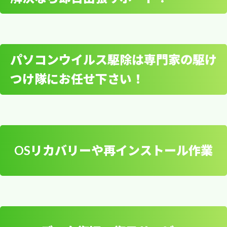
パソコン初期設定やセッ
上吉羽・千塚・木立・下吉羽・円藤内
業界標準の価格よりも驚きの安
戸島・栄・下川崎・香日向・神明内・西・内国府
トアップは出張サポート
間・権現堂・平須賀・神扇・平野・中野
さを実現！
で安心！
天神島・松石・外国府間・上宇和田・上高野・下
パソコンウイルス駆除は専門家の駆け
宇和田・槇野地・中川崎・高須賀
パソコンの宅配修理をご希望のお客様
へ
つけ隊にお任せ下さい！
吉野・平須賀・戸島・西関宿・細野・花島・長
無線LAN設定やWi-Fi接続
間・中島・天神島
データを残したままトラブルを解決！お客様の大
トラブルの解決なら即日
切なデータを消さずに、格安な料金で即日出張修
依頼品を宅配便やゆうパック等で送ることも可能で
出張サポート！
理を行います。メーカーサポートや家電量販店な
す。お近くの取扱店にご相談下さい。
どで修理した際、データが初期化されてしまった
OSリカバリーや再インストール作業
コンピューターのトラブルにお困りの方へ、即日
経験はありませんか？故障の内容によりますが、
パソコンウイルス駆除は
出張修理＆データ復旧サービスを提供いたしま
パソコンを初期化することでトラブルの対処をす
専門家の駆けつけ隊にお
す。持ち運びが大変なデスクトップPCやサーバ
る場合があるので、データを全て消されてしまう
パソコン出張修理サービス
ー機の調子が悪くなってしまった際、信頼できる
任せ下さい！
恐れがあります。弊社では事前見積もりで、お客
出張修理サービスがお役立ちします。
様の大切なデータを守りながら復旧作業を行いま
幸手中郵便局 所在地： 〒340-0115 埼玉県幸手