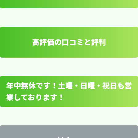
パソコンの種類と修理内
容
修理作業はお客様のご都合に合わせて行います。
高評価の口コミと評判
到着後すぐに診断を行い、修理内容や見積もりを
データ復旧と保護
お知らせします。修理に必要な日数や料金など、
すべての情報を事前にご確認いただけます。
群馬県内の詳細エリア
当社の宅配修理サービスでは、液晶割れやキーボ
ードの故障など幅広い対応範囲に対応していま
年中無休です！土曜・日曜・祝日も営
す。群馬県のご自宅や会社から荷物をお送りいた
業しております！
だくだけで、安心して修理をお任せいただけま
高評価の口コミと評判
安中市・伊勢崎市・太田市・桐生市・渋川市・高
宅配修理サービスでは送料など別途料金が発生し
す。以下は、よくあるトラブルの例です。
崎市・館林市・富岡市・沼田市・藤岡市・前橋
ますが、遠方への持ち込むための労力やパソコン
市・みどり市
修理に費やす時間や交通費を節約できます。その
当社の宅配修理サービスのご利用は非常に簡単で
他、以下のようなメリットがあります。
す。お電話やメールでのご相談やお見積もりは無
吾妻郡・邑楽郡・甘楽郡・北群馬郡・多野郡・利
良くある液晶画面関連の交換修
料ですので、お気軽にお問い合わせください。当