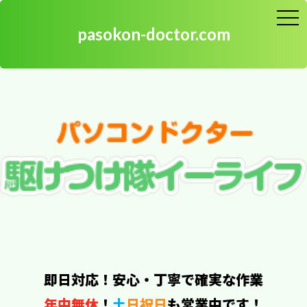
toggle
naviga
pasokon-doctor.com
パソコンの宅配修理、群馬県から送って下さい
即日対応！安心・丁寧で確実な作業
年中無休
！
土
日祝日
も営業中です！