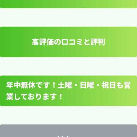
パソコンの種類と修理内
容
修理作業はお客様のご都合に合わせて行います。
高評価の口コミと評判
到着後すぐに診断を行い、修理内容や見積もりを
データ復旧と保護
お知らせします。修理に必要な日数や料金など、
すべての情報を事前にご確認いただけます。
高知県内の詳細エリア
当社の宅配修理サービスでは、液晶割れやキーボ
ードの故障など幅広い対応範囲に対応していま
年中無休です！土曜・日曜・祝日も営
す。高知県のご自宅や会社から荷物をお送りいた
業しております！
だくだけで、安心して修理をお任せいただけま
高評価の口コミと評判
安芸市・香美市・高知市・香南市・四万十市・宿
宅配修理サービスでは送料など別途料金が発生し
す。以下は、よくあるトラブルの例です。
毛市・須崎市・土佐市・土佐清水市・南国市・室
ますが、遠方への持ち込むための労力やパソコン
戸市
修理に費やす時間や交通費を節約できます。その
当社の宅配修理サービスのご利用は非常に簡単で
他、以下のようなメリットがあります。
す。お電話やメールでのご相談やお見積もりは無
吾川郡・安芸郡・高岡郡・土佐郡・長岡郡・幡多
良くある液晶画面関連の交換修
料ですので、お気軽にお問い合わせください。当