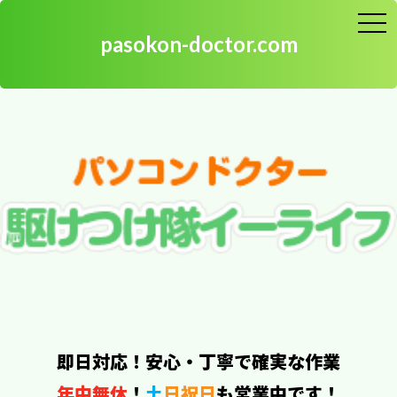
toggle
naviga
pasokon-doctor.com
パソコンの宅配修理、高知県から送って下さい
即日対応！安心・丁寧で確実な作業
年中無休
！
土
日祝日
も営業中です！