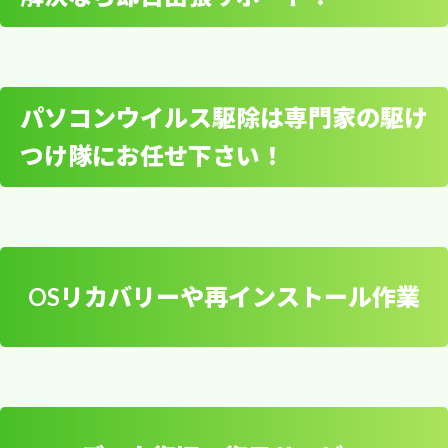
パソコン初期設定やセッ
束・蔵前・西浅草・松が谷・柳橋・寿
業界標準の価格よりも驚きの安
元浅草・雷門・谷中・下谷・竜泉・入谷・花川
トアップは出張サポート
戸・鳥越・清川・三筋・北上野・駒形
さを実現！
で安心！
日本堤・今戸・小島・池之端・橋場・東浅草・三
パソコンウイルス駆除は専門家の駆け
ノ輪・上野公園・上野桜木・秋葉原
パソコンの宅配修理をご希望のお客様
へ
つけ隊にお任せ下さい！
無線LAN設定やWi-Fi接続
データを残したままトラブルを解決！お客様の大
トラブルの解決なら即日
切なデータを消さずに、格安な料金で即日出張修
依頼品を宅配便やゆうパック等で送ることも可能で
出張サポート！
理を行います。メーカーサポートや家電量販店な
す。お近くの取扱店にご相談下さい。
どで修理した際、データが初期化されてしまった
OSリカバリーや再インストール作業
コンピューターのトラブルにお困りの方へ、即日
経験はありませんか？故障の内容によりますが、
パソコンウイルス駆除は
パソコン出張修理サービス
出張修理＆データ復旧サービスを提供いたしま
パソコンを初期化することでトラブルの対処をす
専門家の駆けつけ隊にお
す。持ち運びが大変なデスクトップPCやサーバ
る場合があるので、データを全て消されてしまう
ー機の調子が悪くなってしまった際、信頼できる
任せ下さい！
恐れがあります。弊社では事前見積もりで、お客
会社法人様、店舗、個人宅など、当日すぐ出張が
出張修理サービスがお役立ちします。
様の大切なデータを守りながら復旧作業を行いま
ヤマト運輸 上野池之端営業所 所在地： 〒110-