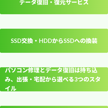
データ復旧・復元サービス
す。
0008 東京都台東区池之端１丁目６?１６ 晴花マ
OSリカバリーや再インス
可能です。
ンション 営業時間： 金曜日 8時00分～20時00
トール作業
即日出張修理！緊急対応可能！
分 土曜日 定休日 日曜日 定休日 月曜日 8時00分
故障したPCの引き取り・お預
信頼の駆けつけサービス
～20時00分 火曜日 8時00分～20時00分 水曜日
8時00分～20時00分 木曜日 8時00分～20時00
かり修理も対応
SSD交換・HDDからSSDへの換装
分 電話番号： 0570-200-000
台東区まで出張でPCサポートに伺います！手間
データ復旧・復元サービ
のかかるパソコンの初期設定やセットアップは、
ス
当社のエンジニアがお客様のご都合に合わせて会
専門エンジニアがご自宅や会社に出張して親切丁
社やご自宅へ伺い、その場で修理や設定を行いま
お客様のご都合に合わせて即日出張修理を行いま
寧に行います。パソコン設定の業者はどこがいい
パソコン修理とデータ復旧は持ち込
す。作業前には必ず診断を行い、修理にかかる時
す。故障したPCの引き取り・お預かり修理も可
のかお悩みでしたら、駆けつけ隊へご連絡くださ
ヤマト運輸 台東寿営業所 所在地： 〒111-0042
間と見積もりをお客様にご説明いたします。ま
み、出張・宅配から選べる3つのスタ
能です。修理完了後はお客様宅にお届けいたしま
い。即日の対応も可能です。
東京都台東区寿１丁目７?１ 営業時間： 金曜日 8
お客様のご自宅や会社に出張して、ワイヤレス
SSD交換・HDDからSSD
た、緊急のトラブルには年中無休で対応いたしま
す。料金設定は業界標準の価格よりも安く、お客
時00分～20時00分 土曜日 定休日 日曜日 定休日
イル
LAN設定やWi-Fi（ワイファイ）接続のトラブル
すので、お気軽にご相談ください。
様のご負担を軽減いたします。ご相談やお問い合
への換装
月曜日 8時00分～20時00分 火曜日 8時00分～
を丁寧に解決いたします。即日の対応が可能なエ
わせはお気軽にどうぞ。即日出張修理で、大切な
20時00分 水曜日 8時00分～20時00分 木曜日 8
リアもございます。お急ぎの方も安心してご利用
データを守ります。