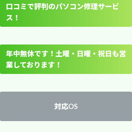
時00分～20時00分 電話番号： 0570-200-000
・ 新しいパソコンの初期設定
いただけます。
口コミで評判のパソコン修理サービ
急なトラブルにも即日対応！年
・ インターネット接続やメール設定
パソコンの動作が不安定になったり、怪しい広告
ス！
パソコン修理とデータ復
中無休で安心のサポート
・ 無線lanプリンターや複合機の接続設定
が表示されるなどの異常な症状が出た場合、マル
・ 無線LANプリンターや複合機の接続設定
旧は持ち込み、出張・宅
ウェア（Malware malicious software：悪意の
・ 古いPCから新しいパソコンへのデータ移行
佐川急便(株) 台東営業所 所在地： 〒136-0075
・ 自宅のWi-Fiが繋がらない
あるソフトウエア、有害プログラム）の感染が疑
配から選べる3つのスタイ
・ outlook（アウトルック）などのメールデー
東京都江東区新砂３丁目５?１５ 電話番号：
・ 無線lanルーターの接続設定
われます。個人情報の漏洩やデータの流出などの
コンピューターの動作が不安定になったり、処理
年中無休です！土曜・日曜・祝日も営
ル
当社では、急なトラブルにも即日対応し、年中無
タ移動やインポート作業
0570-010-658
専門資格を持ったパソコン整備士による
・ 無線LANプリンターの共有設定
リスクを回避するためにも、早めのウイルス駆除
速度が低下したりしていませんか？そのような場
休で安心のサポートを提供しています。従来のデ
安心サポート
業しております！
・ iTunes（アイチューンズ）のデータ移行
口コミで評判のパソコン
・ パソコンがインターネットにつながらない
が必要です。
合、OSリカバリー（再インストール）を行うこ
スクトップPCから最新のサーバー機まで、幅広
・ セキュリティ対策ソフトのインストールや設
・ 無線プリンターが印刷できない
とで、パソコンを購入時の状態に戻し、パフォー
修理サービス！
い機種に対応可能です。持ち運びが難しいデスク
定
・ メールの送信や受信ができない
マンスを回復させることができます。パソコン復
トップPCの出張修理にも自信がありますので、
・ Microsoft Office（マイクロソフトオフィ
弊社では、あらゆるパソコン修理を承っており、
・ ワイヤレスLANのセキュリティ設定
旧が困難な場合は、早めにOSリカバリー、初期
佐川急便 台東営業所東上野４丁目ＳＣ 所在地：
データ復旧や復元で多い故障の原因は、強制終了
ぜひご相談ください。お客様のご要望に合わせ
ス）などのインストールや設定
・ 社内でLAN構築をしていたがファイル共有が
化を実施することをおすすめしております。
〒110-0015 東京都台東区東上野４丁目６?９ 営
対応OS
・ 身に覚えがない怪しい広告が表示される
などによるSSDやHDDのクラッシュです。この
て、宅配修理サービスもご利用いただけます。全
・ 弥生会計やAdobe製品などの市販ソフトのイ
できなくなった
年中無休です！土曜・日
業時間： 金曜日 9時00分～17時00分 土曜日 9
パソコン整備士による安心サポートを提供してい
・ スタートページが勝手に変わっていた、勝手
ような場合、内部データも損傷している可能性が
国からの宅配修理依頼にも迅速に対応いたしま
ンストールや設定
・ 外付けネットワーク対応ハードディスク
時00分～15時00分 日曜日 定休日 月曜日 9時00
にメールが送信される
高く、やみくもな復旧作業を行うとデータを失う
曜・祝日も営業しており
す。お客様のご都合に合わせた修理が可能です。
・ リカバリーディスクや回復ドライブの作成
(NAS)の接続設定や構築
パソコンの調子が悪い？OSリ
分～17時00分 火曜日 9時00分～17時00分 水曜