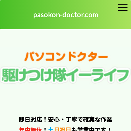
toggle
naviga
pasokon-doctor.com
台東区のお客様、パソコンの出張修理は即日駆けつけその
場で対応いたします。
即日対応！安心・丁寧で確実な作業
年中無休
！
土
日祝日
も営業中です！